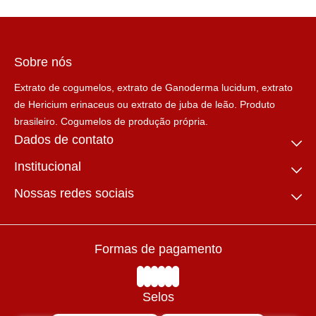
Sobre nós
Extrato de cogumelos, extrato de Ganoderma lucidum, extrato
de Hericium erinaceus ou extrato de juba de leão. Produto
brasileiro. Cogumelos de produção própria.
Dados de contato
Institucional
11996406595
juncaoinbrazil@gmail.com
Sobre a Juncao Brazil
Nossas redes sociais
Horário de atendimento
Sobre o Ganoderma
9h00 - 18h00
Fale conosco
Formas de pagamento
Selos